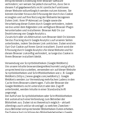
entsprechende Einstellung Ihrer Browser-Software
verhindern; wir weisen Sie jedoch darauf hin, dass Sie in
diesem Fall gegebenenfalls nicht sämtliche Funktionen
dieser Website vollumfänglich werden nutzen können. Sie
können darüber hinaus die Erfassung der durch das Cookie
erzeugten und auf Ihre Nutzung der Webseite bezogenen
Daten (inkl. Ihrer IP-Adresse) an Google sowie die
Verarbeitung dieser Daten durch Google verhindern, indem
sie das unter dem folgenden Link verfügbare Browser-Plugin
herunterladen und installieren:
Browser Add On zur
Deaktivierung von Google Analytics
.
Zusätzlich oder als Alternative zum Browser-Add-On können
Sie das Tracking durch Google Analytics auf unseren Seiten
unterbinden, indem Sie
diesen Link anklicken
. Dabei wird ein
Opt-Out-Cookie auf Ihrem Gerät installiert. Damit wird die
Erfassung durch Google Analytics für diese Website und für
diesen Browser zukünftig verhindert, so lange das Cookie in
Ihrem Browser installiert bleibt.
Verwendung von Scriptbibliotheken (Google Webfonts)
Um unsere Inhalte browserübergreifend korrekt und grafisch
ansprechend darzustellen, verwenden wir auf dieser Website
Scriptbibliotheken und Schriftbibliotheken wie z. B. Google
Webfonts (
https://www.google.com/webfonts/
). Google
Webfonts werden zur Vermeidung mehrfachen Ladens in den
Cache Ihres Browsers übertragen. Falls der Browser die
Google Webfonts nicht unterstützt oder den Zugriff
unterbindet, werden Inhalte in einer Standardschrift
angezeigt.
Der Aufruf von Scriptbibliotheken oder Schriftbibliotheken
löst automatisch eine Verbindung zum Betreiber der
Bibliothek aus. Dabei ist es theoretisch möglich – aktuell
allerdings auch unklar ob und ggf. zu welchen Zwecken –
dass Betreiber entsprechender Bibliotheken Daten erheben.
Die Datenschutzrichtlinie des Bibliothekbetreibers Google