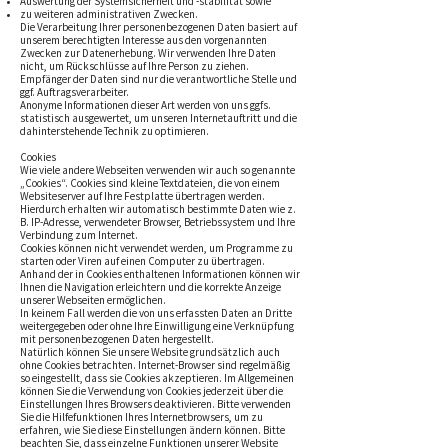
Auswertung der Systemsicherheit und -stabilität sowie
zu weiteren administrativen Zwecken.
Die Verarbeitung Ihrer personenbezogenen Daten basiert auf
unserem berechtigten Interesse aus den vorgenannten
Zwecken zur Datenerhebung. Wir verwenden Ihre Daten
nicht, um Rückschlüsse auf Ihre Person zu ziehen.
Empfänger der Daten sind nur die verantwortliche Stelle und
ggf. Auftragsverarbeiter.
Anonyme Informationen dieser Art werden von uns ggfs.
statistisch ausgewertet, um unseren Internetauftritt und die
dahinterstehende Technik zu optimieren.
Cookies
Wie viele andere Webseiten verwenden wir auch so genannte
„Cookies“. Cookies sind kleine Textdateien, die von einem
Websiteserver auf Ihre Festplatte übertragen werden.
Hierdurch erhalten wir automatisch bestimmte Daten wie z.
B. IP-Adresse, verwendeter Browser, Betriebssystem und Ihre
Verbindung zum Internet.
Cookies können nicht verwendet werden, um Programme zu
starten oder Viren auf einen Computer zu übertragen.
Anhand der in Cookies enthaltenen Informationen können wir
Ihnen die Navigation erleichtern und die korrekte Anzeige
unserer Webseiten ermöglichen.
In keinem Fall werden die von uns erfassten Daten an Dritte
weitergegeben oder ohne Ihre Einwilligung eine Verknüpfung
mit personenbezogenen Daten hergestellt.
Natürlich können Sie unsere Website grundsätzlich auch
ohne Cookies betrachten. Internet-Browser sind regelmäßig
so eingestellt, dass sie Cookies akzeptieren. Im Allgemeinen
können Sie die Verwendung von Cookies jederzeit über die
Einstellungen Ihres Browsers deaktivieren. Bitte verwenden
Sie die Hilfefunktionen Ihres Internetbrowsers, um zu
erfahren, wie Sie diese Einstellungen ändern können. Bitte
beachten Sie, dass einzelne Funktionen unserer Website