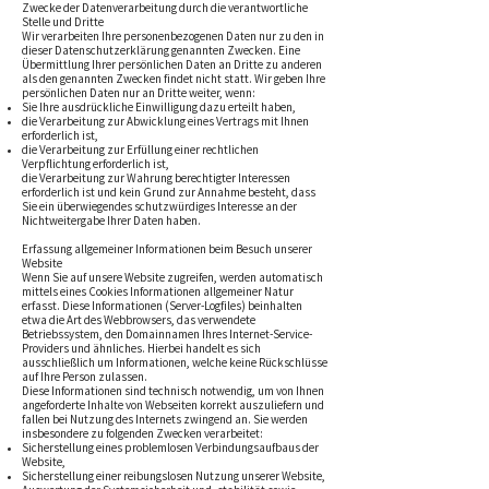
Zwecke der Datenverarbeitung durch die verantwortliche
Stelle und Dritte
Wir verarbeiten Ihre personenbezogenen Daten nur zu den in
dieser Datenschutzerklärung genannten Zwecken. Eine
Übermittlung Ihrer persönlichen Daten an Dritte zu anderen
als den genannten Zwecken findet nicht statt. Wir geben Ihre
persönlichen Daten nur an Dritte weiter, wenn:
Sie Ihre ausdrückliche Einwilligung dazu erteilt haben,
die Verarbeitung zur Abwicklung eines Vertrags mit Ihnen
erforderlich ist,
die Verarbeitung zur Erfüllung einer rechtlichen
Verpflichtung erforderlich ist,
die Verarbeitung zur Wahrung berechtigter Interessen
erforderlich ist und kein Grund zur Annahme besteht, dass
Sie ein überwiegendes schutzwürdiges Interesse an der
Nichtweitergabe Ihrer Daten haben.
Erfassung allgemeiner Informationen beim Besuch unserer
Website
Wenn Sie auf unsere Website zugreifen, werden automatisch
mittels eines Cookies Informationen allgemeiner Natur
erfasst. Diese Informationen (Server-Logfiles) beinhalten
etwa die Art des Webbrowsers, das verwendete
Betriebssystem, den Domainnamen Ihres Internet-Service-
Providers und ähnliches. Hierbei handelt es sich
ausschließlich um Informationen, welche keine Rückschlüsse
auf Ihre Person zulassen.
Diese Informationen sind technisch notwendig, um von Ihnen
angeforderte Inhalte von Webseiten korrekt auszuliefern und
fallen bei Nutzung des Internets zwingend an. Sie werden
insbesondere zu folgenden Zwecken verarbeitet:
Sicherstellung eines problemlosen Verbindungsaufbaus der
Website,
Sicherstellung einer reibungslosen Nutzung unserer Website,