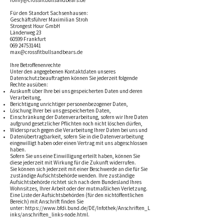
ronny@crossfitbullsandbears.de
Für den Standort Sachsenhausen:
Geschäftsführer Maximilian Stroh
Strongest Hour GmbH
Länderweg 23
60599 Frankfurt
069 247531441
max@crossfitbullsandbears.de
Ihre Betroffenenrechte
Unter den angegebenen Kontaktdaten unseres
Datenschutzbeauftragten können Sie jederzeit folgende
Rechte ausüben:
Auskunft über Ihre bei uns gespeicherten Daten und deren
Verarbeitung,
Berichtigung unrichtiger personenbezogener Daten,
Löschung Ihrer bei uns gespeicherten Daten,
Einschränkung der Datenverarbeitung, sofern wir Ihre Daten
aufgrund gesetzlicher Pflichten noch nicht löschen dürfen,
Widerspruch gegen die Verarbeitung Ihrer Daten bei uns und
Datenübertragbarkeit, sofern Sie in die Datenverarbeitung
eingewilligt haben oder einen Vertrag mit uns abgeschlossen
haben.
Sofern Sie uns eine Einwilligung erteilt haben, können Sie
diese jederzeit mit Wirkung für die Zukunft widerrufen.
Sie können sich jederzeit mit einer Beschwerde an die für Sie
zuständige Aufsichtsbehörde wenden. Ihre zuständige
Aufsichtsbehörde richtet sich nach dem Bundesland Ihres
Wohnsitzes, Ihrer Arbeit oder der mutmaßlichen Verletzung.
Eine Liste der Aufsichtsbehörden (für den nichtöffentlichen
Bereich) mit Anschrift finden Sie
unter:
https://www.bfdi.bund.de/DE/Infothek/Anschriften_L
inks/anschriften_links-node.html
.