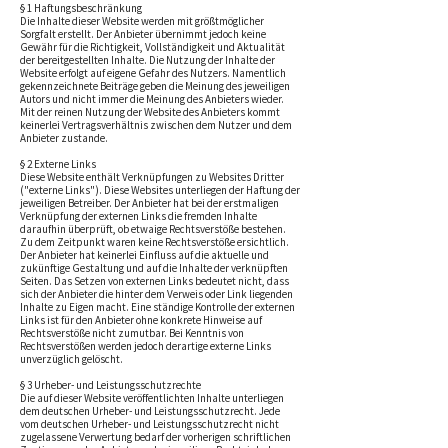
§ 1 Haftungsbeschränkung
Die Inhalte dieser Website werden mit größtmöglicher
Sorgfalt erstellt. Der Anbieter übernimmt jedoch keine
Gewähr für die Richtigkeit, Vollständigkeit und Aktualität
der bereitgestellten Inhalte. Die Nutzung der Inhalte der
Website erfolgt auf eigene Gefahr des Nutzers. Namentlich
gekennzeichnete Beiträge geben die Meinung des jeweiligen
Autors und nicht immer die Meinung des Anbieters wieder.
Mit der reinen Nutzung der Website des Anbieters kommt
keinerlei Vertragsverhältnis zwischen dem Nutzer und dem
Anbieter zustande.
§ 2 Externe Links
Diese Website enthält Verknüpfungen zu Websites Dritter
("externe Links"). Diese Websites unterliegen der Haftung der
jeweiligen Betreiber. Der Anbieter hat bei der erstmaligen
Verknüpfung der externen Links die fremden Inhalte
daraufhin überprüft, ob etwaige Rechtsverstöße bestehen.
Zu dem Zeitpunkt waren keine Rechtsverstöße ersichtlich.
Der Anbieter hat keinerlei Einfluss auf die aktuelle und
zukünftige Gestaltung und auf die Inhalte der verknüpften
Seiten. Das Setzen von externen Links bedeutet nicht, dass
sich der Anbieter die hinter dem Verweis oder Link liegenden
Inhalte zu Eigen macht. Eine ständige Kontrolle der externen
Links ist für den Anbieter ohne konkrete Hinweise auf
Rechtsverstöße nicht zumutbar. Bei Kenntnis von
Rechtsverstößen werden jedoch derartige externe Links
unverzüglich gelöscht.
§ 3 Urheber- und Leistungsschutzrechte
Die auf dieser Website veröffentlichten Inhalte unterliegen
dem deutschen Urheber- und Leistungsschutzrecht. Jede
vom deutschen Urheber- und Leistungsschutzrecht nicht
zugelassene Verwertung bedarf der vorherigen schriftlichen