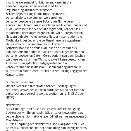
möglicherweise nicht funktionieren, wenn Sie die
Verwendung von Cookies deaktiviert haben.
Registrierung auf unserer Webseite
Bei der Registrierung für die Nutzung unserer
personalisierten Leistungen werden einige
personenbezogene Daten erhoben, wie Name, Anschrift,
Kontakt- und Kommunikationsdaten wie Telefonnummer und
E-Mail-Adresse. Sind Sie bei uns registriert, können Sie auf
Inhalte und Leistungen zugreifen, die wir nur registrierten
Nutzern anbieten. Angemeldete Nutzer haben zudem die
Möglichkeit, bei Bedarf die bei Registrierung angegebenen
Daten jederzeit zu ändern oder zu löschen.
Selbstverständlich erteilen wir Ihnen darüber hinaus
jederzeit Auskunft über die von uns über Sie gespeicherten
personenbezogenen Daten. Gerne berichtigen bzw. löschen
wir diese auch auf Ihren Wunsch, soweit keine gesetzlichen
Aufbewahrungspflichten entgegenstehen. Zur
Kontaktaufnahme in diesem Zusammenhang nutzen Sie
bitte die am Ende dieser Datenschutzerklärung angegebenen
Kontaktdaten.
SSL-Verschlüsselung
Um die Sicherheit Ihrer Daten bei der Übertragung zu
schützen, verwenden wir dem aktuellen Stand der Technik
entsprechende Verschlüsselungsverfahren (z. B. SSL) über
HTTPS.
Newsletter
Auf Grundlage Ihrer ausdrücklich erteilten Einwilligung,
übersenden wir Ihnen regelmäßig unseren Newsletter bzw.
vergleichbare Informationen per E-Mail an Ihre angegebene E-
Mail-Adresse.
Für den Empfang des Newsletters ist die Angabe Ihrer E-Mail-
Adresse ausreichend. Bei der Anmeldung zum Bezug unseres