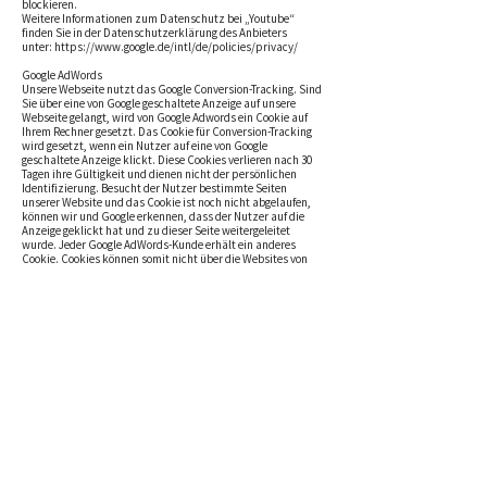
blockieren.
Weitere Informationen zum Datenschutz bei „Youtube“
finden Sie in der Datenschutzerklärung des Anbieters
unter:
https://www.google.de/intl/de/policies/privacy/
Google AdWords
Unsere Webseite nutzt das Google Conversion-Tracking. Sind
Sie über eine von Google geschaltete Anzeige auf unsere
Webseite gelangt, wird von Google Adwords ein Cookie auf
Ihrem Rechner gesetzt. Das Cookie für Conversion-Tracking
wird gesetzt, wenn ein Nutzer auf eine von Google
geschaltete Anzeige klickt. Diese Cookies verlieren nach 30
Tagen ihre Gültigkeit und dienen nicht der persönlichen
Identifizierung. Besucht der Nutzer bestimmte Seiten
unserer Website und das Cookie ist noch nicht abgelaufen,
können wir und Google erkennen, dass der Nutzer auf die
Anzeige geklickt hat und zu dieser Seite weitergeleitet
wurde. Jeder Google AdWords-Kunde erhält ein anderes
Cookie. Cookies können somit nicht über die Websites von
AdWords-Kunden nachverfolgt werden. Die mithilfe des
Conversion-Cookies eingeholten Informationen dienen dazu,
Conversion-Statistiken für AdWords-Kunden zu erstellen, die
sich für Conversion-Tracking entschieden haben. Die Kunden
erfahren die Gesamtanzahl der Nutzer, die auf ihre Anzeige
geklickt haben und zu einer mit einem Conversion-Tracking-
Tag versehenen Seite weitergeleitet wurden. Sie erhalten
jedoch keine Informationen, mit denen sich Nutzer
persönlich identifizieren lassen.
Möchten Sie nicht am Tracking teilnehmen, können Sie das
hierfür erforderliche Setzen eines Cookies ablehnen – etwa
per Browser-Einstellung, die das automatische Setzen von
Cookies generell deaktiviert oder Ihren Browser so einstellen,
dass Cookies von der Domain „googleleadservices.com“
blockiert werden.
Bitte beachten Sie, dass Sie die Opt-out-Cookies nicht