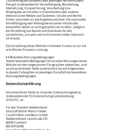
Zustimmung des Anbieters oder jeweiligen Rechteinhabers.
Dies gilt insbesondere für Vervielfältigung, Bearbeitung,
Übersetzung, Einspeicherung, Verarbeitung bzw.
Wiedergabe von Inhalten in Datenbanken oder anderen
elektronischen Medien und Systemen. Inhalte und Rechte
Dritter sind dabei als solche gekennzeichnet. Die unerlaubte
Vervielfältigung oder Weitergabe einzelner Inhalte oder
kompletter Seiten ist nicht gestattet und strafbar. Lediglich
die Herstellung von Kopien und Downloads für den
persönlichen, privaten und nicht kommerziellen Gebrauch
ist erlaubt.
Die Darstellung dieser Website in fremden Frames ist nur mit
schriftlicher Erlaubnis zulässig.
§ 4 Besondere Nutzungsbedingungen
Soweit besondere Bedingungen für einzelne Nutzungen dieser
Website von den vorgenannten Paragraphen abweichen, wird
an entsprechender Stelle ausdrücklich darauf hingewiesen.
In diesem Falle gelten im jeweiligen Einzelfall die besonderen
Nutzungsbedingungen.
Datenschutzerklärung
Verantwortliche Stelle im Sinne der Datenschutzgesetze,
insbesondere der EU-Datenschutzgrundverordnung
(DSGVO), ist:
Für den Standort Heddernheim:
Geschäftsführer Ronny Friebel
CrossFit Bulls and Bears GmbH
Heddernheimer Landstraße 155
60439 Frankfurt
069 247531440