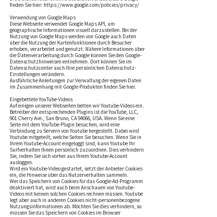
finden Sie hier:
https://www.google.com/policies/privacy/
Verwendung von Google Maps
Diese Webseite verwendet Google Maps API, um
geographische Informationen visuell darzustellen. Bei der
Nutzung von Google Maps werden von Google auch Daten
über die Nutzung der Kartenfunktionen durch Besucher
erhoben, verarbeitet und genutzt. Nähere Informationen über
die Datenverarbeitung durch Google können Sie
den Google-
Datenschutzhinweisen
entnehmen. Dort können Sie im
Datenschutzcenter auch Ihre persönlichen Datenschutz-
Einstellungen verändern.
Ausführliche Anleitungen zur Verwaltung der eigenen Daten
im Zusammenhang mit Google-Produkten
finden Sie hier
.
Eingebettete YouTube-Videos
Auf einigen unserer Webseiten betten wir Youtube-Videos ein.
Betreiber der entsprechenden Plugins ist die YouTube, LLC,
901 Cherry Ave., San Bruno, CA 94066, USA. Wenn Sie eine
Seite mit dem YouTube-Plugin besuchen, wird eine
Verbindung zu Servern von Youtube hergestellt. Dabei wird
Youtube mitgeteilt, welche Seiten Sie besuchen. Wenn Sie in
Ihrem Youtube-Account eingeloggt sind, kann Youtube Ihr
Surfverhalten Ihnen persönlich zuzuordnen. Dies verhindern
Sie, indem Sie sich vorher aus Ihrem Youtube-Account
ausloggen.
Wird ein Youtube-Video gestartet, setzt der Anbieter Cookies
ein, die Hinweise über das Nutzerverhalten sammeln.
Wer das Speichern von Cookies für das Google-Ad-Programm
deaktiviert hat, wird auch beim Anschauen von Youtube-
Videos mit keinen solchen Cookies rechnen müssen. Youtube
legt aber auch in anderen Cookies nicht-personenbezogene
Nutzungsinformationen ab. Möchten Sie dies verhindern, so
müssen Sie das Speichern von Cookies im Browser