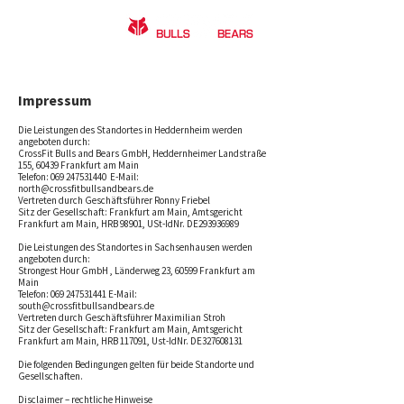
Impressum
Die Leistungen des Standortes in Heddernheim werden
angeboten durch:
CrossFit Bulls and Bears GmbH, Heddernheimer Landstraße
155, 60439 Frankfurt am Main
Telefon:
069 247531440
E-Mail:
north@crossfitbullsandbears.de
Vertreten durch Geschäftsführer Ronny Friebel
Sitz der Gesellschaft: Frankfurt am Main, Amtsgericht
Frankfurt am Main, HRB 98901, USt-IdNr. DE293936989
Die Leistungen des Standortes in Sachsenhausen werden
angeboten durch:
Strongest Hour GmbH , Länderweg 23, 60599 Frankfurt am
Main
Telefon:
069 247531441
E-Mail:
south@crossfitbullsandbears.de
Vertreten durch Geschäftsführer Maximilian Stroh
Sitz der Gesellschaft: Frankfurt am Main, Amtsgericht
Frankfurt am Main, HRB 117091, Ust-IdNr. DE327608131
Die folgenden Bedingungen gelten für beide Standorte und
Gesellschaften.
Disclaimer – rechtliche Hinweise