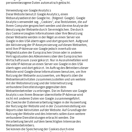
personenbezogene Daten automatisch gelöscht.
Verwendung von Google Analytics
Diese Website benutzt Google Analytics, einen
Webanalysedienst der Google Inc. (folgend: Google). Google
Analytics verwendet sog. „Cookies“, also Textdateien, die auf
Ihrem Computer gespeichert werden und die eine Analyse der
Benutzung der Webseite durch Sie ermöglichen. Die durch
das Cookie erzeugten Informationen über Ihre Benutzung
dieser Webseite werden in der Regel an einen Server von
Google in den USA übertragen und dort gespeichert. Aufgrund
der Aktivierung der IP-Anonymisierung auf diesen Webseiten,
wird Ihre IP-Adresse von Google jedoch innerhalb von
Mitgliedstaaten der Europäischen Union oder in anderen
Vertragsstaaten des Abkommens über den Europäischen
Wirtschaftsraum zuvor gekürzt. Nur in Ausnahmefällen wird
die volle IP-Adresse an einen Server von Google in den USA
übertragen und dort gekürzt. Im Auftrag des Betreibers dieser
Website wird Google diese Informationen benutzen, um Ihre
Nutzung der Webseite auszuwerten, um Reports über die
Webseitenaktivitäten zusammenzustellen und um weitere
mit der Websitenutzung und der Internetnutzung
verbundene Dienstleistungen gegenüber dem
Webseitenbetreiber zu erbringen. Die im Rahmen von Google
Analytics von Ihrem Browser übermittelte IP-Adresse wird
nicht mit anderen Daten von Google zusammengeführt.
Die Zwecke der Datenverarbeitung liegen in der Auswertung
der Nutzung der Website und in der Zusammenstellung von
Reports über Aktivitäten auf der Website. Auf Grundlage der
Nutzung der Website und des Internets sollen dann weitere
verbundene Dienstleistungen erbracht werden. Die
Verarbeitung beruht auf dem berechtigten Interesse des
Webseitenbetreibers.
Sie können die Speicherung der Cookies durch eine