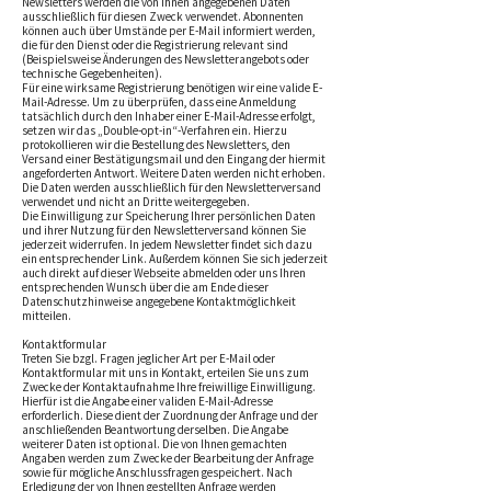
Newsletters werden die von Ihnen angegebenen Daten
ausschließlich für diesen Zweck verwendet. Abonnenten
können auch über Umstände per E-Mail informiert werden,
die für den Dienst oder die Registrierung relevant sind
(Beispielsweise Änderungen des Newsletterangebots oder
technische Gegebenheiten).
Für eine wirksame Registrierung benötigen wir eine valide E-
Mail-Adresse. Um zu überprüfen, dass eine Anmeldung
tatsächlich durch den Inhaber einer E-Mail-Adresse erfolgt,
setzen wir das „Double-opt-in“-Verfahren ein. Hierzu
protokollieren wir die Bestellung des Newsletters, den
Versand einer Bestätigungsmail und den Eingang der hiermit
angeforderten Antwort. Weitere Daten werden nicht erhoben.
Die Daten werden ausschließlich für den Newsletterversand
verwendet und nicht an Dritte weitergegeben.
Die Einwilligung zur Speicherung Ihrer persönlichen Daten
und ihrer Nutzung für den Newsletterversand können Sie
jederzeit widerrufen. In jedem Newsletter findet sich dazu
ein entsprechender Link. Außerdem können Sie sich jederzeit
auch direkt auf dieser Webseite abmelden oder uns Ihren
entsprechenden Wunsch über die am Ende dieser
Datenschutzhinweise angegebene Kontaktmöglichkeit
mitteilen.
Kontaktformular
Treten Sie bzgl. Fragen jeglicher Art per E-Mail oder
Kontaktformular mit uns in Kontakt, erteilen Sie uns zum
Zwecke der Kontaktaufnahme Ihre freiwillige Einwilligung.
Hierfür ist die Angabe einer validen E-Mail-Adresse
erforderlich. Diese dient der Zuordnung der Anfrage und der
anschließenden Beantwortung derselben. Die Angabe
weiterer Daten ist optional. Die von Ihnen gemachten
Angaben werden zum Zwecke der Bearbeitung der Anfrage
sowie für mögliche Anschlussfragen gespeichert. Nach
Erledigung der von Ihnen gestellten Anfrage werden